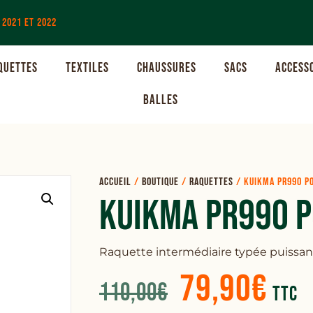
 2021 ET 2022
QUETTES
TEXTILES
CHAUSSURES
SACS
ACCESS
BALLES
Accueil
/
Boutique
/
Raquettes
/
KUIKMA PR990 P
KUIKMA PR990 
Raquette intermédiaire typée puissa
79,90
€
110,00
€
TTC