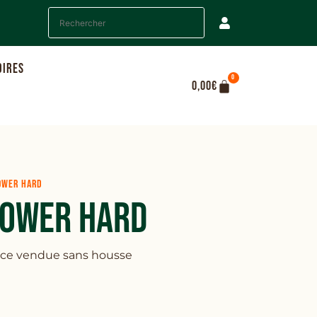
OIRES
0
0,00
€
OWER HARD
POWER HARD
nce vendue sans housse